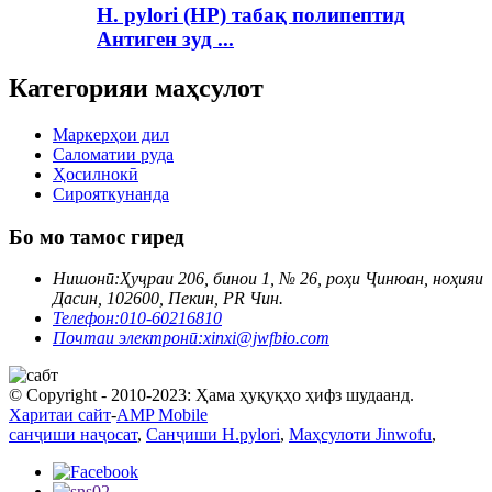
H. pylori (HP) табақ полипептид
Антиген зуд ...
Категорияи маҳсулот
Маркерҳои дил
Саломатии руда
Ҳосилнокӣ
Сирояткунанда
Бо мо тамос гиред
Нишонӣ:
Ҳуҷраи 206, бинои 1, № 26, роҳи Ҷинюан, ноҳияи
Дасин, 102600, Пекин, PR Чин.
Телефон:
010-60216810
Почтаи электронӣ:
xinxi@jwfbio.com
© Copyright - 2010-2023: Ҳама ҳуқуқҳо ҳифз шудаанд.
Харитаи сайт
-
AMP Mobile
санҷиши наҷосат
,
Санҷиши H.pylori
,
Маҳсулоти Jinwofu
,