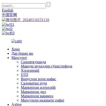
English
中国官网
Хона
Дар бораи мо
Маҳсулот
Сирояткунанда
Маводи мухаддир сӯиистифода
Ҳосилнокӣ
STD
Вирусҳои роҳи нафас
Саломатии руда
Маркерҳои илтиҳобӣ
Маркерҳои дил
Маркерҳои варамҳо
Маҳсулоти назорати сифат
Ахбор