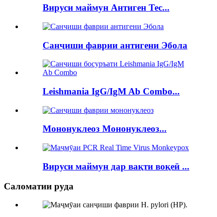
Вируси маймун Антиген Тес...
Санҷиши фаврии антигени Эбола
Leishmania IgG/IgM Ab Combo...
Мононуклеоз Мононуклеоз...
Вируси маймун дар вақти воқеӣ ...
Саломатии руда