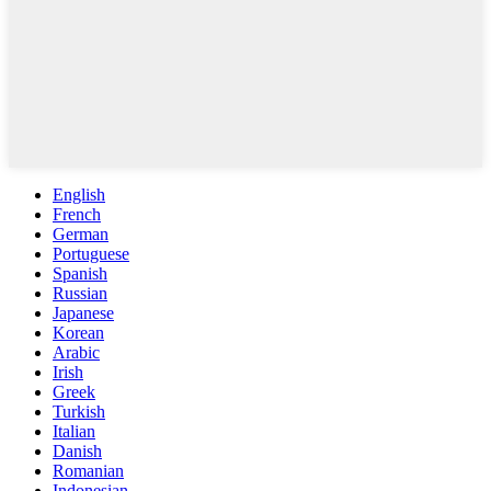
English
French
German
Portuguese
Spanish
Russian
Japanese
Korean
Arabic
Irish
Greek
Turkish
Italian
Danish
Romanian
Indonesian